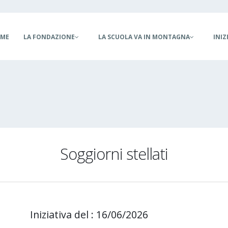
ain
ME
LA FONDAZIONE
LA SCUOLA VA IN MONTAGNA
INIZ
vigation
Soggiorni stellati
Iniziativa del : 16/06/2026