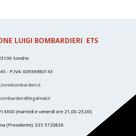
NE LUIGI BOMBARDIERI ETS
 23100 Sondrio
145 - P.IVA: 00936980143
zionebombardieri.it
ombardieri@legalmail.it
214300 (martedì e venerdì ore 21,00-23,00)
hena (Presidente): 335 5720836