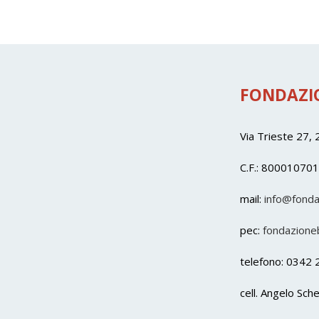
FONDAZIO
Via Trieste 27,
C.F.: 80001070
mail
:
info@fonda
pec:
fondazioneb
telefono: 0342 
cell. Angelo Sc