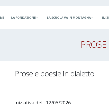
ain
ME
LA FONDAZIONE
LA SCUOLA VA IN MONTAGNA
INIZ
vigation
PROSE 
Prose e poesie in dialetto
Iniziativa del : 12/05/2026