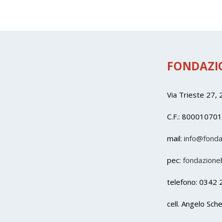
FONDAZIO
Via Trieste 27,
C.F.: 80001070
mail
:
info@fonda
pec:
fondazioneb
telefono: 0342 
cell. Angelo Sc