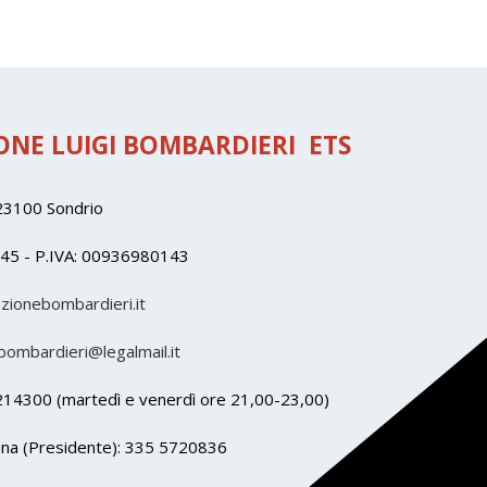
NE LUIGI BOMBARDIERI ETS
 23100 Sondrio
145 - P.IVA: 00936980143
zionebombardieri.it
ombardieri@legalmail.it
214300 (martedì e venerdì ore 21,00-23,00)
hena (Presidente): 335 5720836